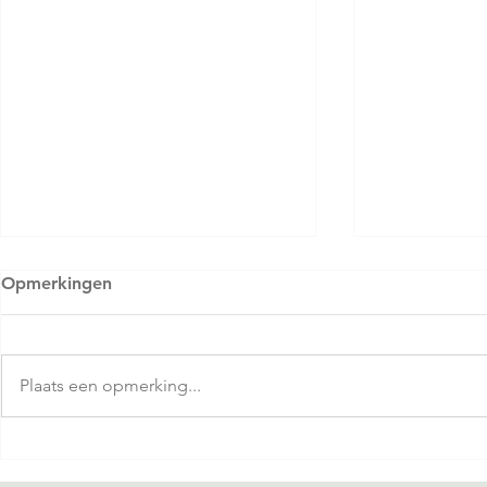
Opmerkingen
Plaats een opmerking...
Zomervakantie: de ultieme
Succesvol w
stresstest voor inkoop en
krappe mar