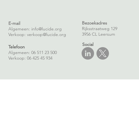
contractmanagement
Bezoekadres
E-mail
Rijksstraatweg 129
Algemeen: info@lucide.org
3956 CL Leersum
Verkoop:
verkoop@lucide.org
Social
Telefoon
Algemeen: 06 511 23 500
Verkoop: 06 425 45 934
©2026 Lucide |
H