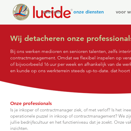
over ons
onze diensten
voor w
Wij detacheren onze professional
Bij ons werken medioren en senioren talenten, zelfs inte
contractmanagement. Omdat we flexibel inspelen op veran
of bijvoorbeeld 16 uur per week en afhankelijk van de we
en kunde op ons werkterrein steeds up-to-date. dat hoort b
Onze professionals
Is je inkoper
of contractmanager ziek, of met verlof? Is het ine
operationele puzzel in inkoop of contr
ac
tmanagement? We zijn e
jullie bedrijfscultuur en het functieniveau dat je zoekt.
Onze vak
inzichten.