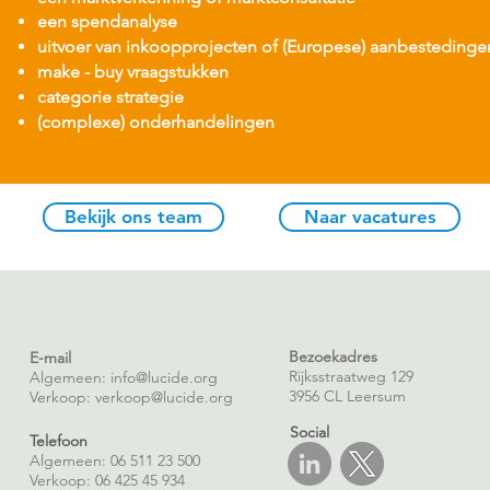
een spendanalyse
uitvoer van inkoopprojecten of (Europese) aanbestedinge
make - buy vraagstukken
categorie strategie
(comple
xe) onderhandelingen
Bekijk ons team
Naar vacatures
Bezoekadres
E-mail
Rijksstraatweg 129
Algemeen: info@lucide.org
3956 CL Leersum
Verkoop:
verkoop@lucide.org
Social
Telefoon
Algemeen: 06 511 23 500
Verkoop: 06 425 45 934