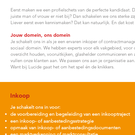
Eerst maken we een profielschets van de perfecte kandidaat. 
juiste man of vrouw er niet bij? Dan schakelen we ons sterke z
Liever eerst even kennismaken? Dat kan natuurlijk. En dat kost 
Jouw domein,
ons domein
Je schakelt ons in als je een ervaren inkoper of contractmanage
sociaal domein. We hebben experts voor elk vakgebied, voor
overzicht houden, vooruitkijken, glashelder communiceren en a
vullen onze klanten aan. We passen ons aan je organisatie aa
Want bij Lucide gaat het om het spel én de knikkers.
Inkoop
Je schakelt ons in voor:
de voorbereiding en begeleiding van een inkooptraject
een inkoop- of aanbestedingsstrategie
opmaak van inkoop- of aanbestedingsdocumenten
een marktverkenning of marktconsultatie