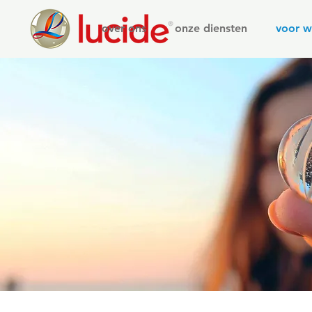
over ons
onze diensten
voor w