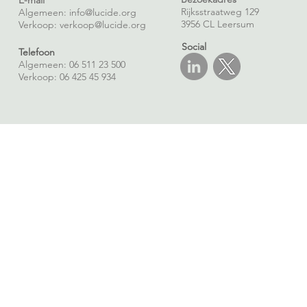
E-mail
Rijksstraatweg 129
Algemeen: info@lucide.org
3956 CL Leersum
Verkoop:
verkoop@lucide.org
Social
Telefoon
Algemeen: 06 511 23 500
Verkoop: 06 425 45 934
©2026 Lucide |
H