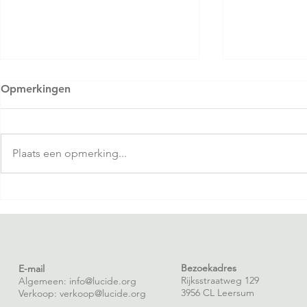
Opmerkingen
Plaats een opmerking...
Zomervakantie: de ultieme
Succesvol w
stresstest voor inkoop en
krappe mar
contractmanagement
Bezoekadres
E-mail
Rijksstraatweg 129
Algemeen: info@lucide.org
3956 CL Leersum
Verkoop:
verkoop@lucide.org